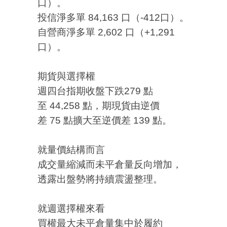
口）。
投信淨多單 84,163 口（-412口）。
自營商淨多單 2,602 口（+1,291
口）。
期貨與選擇權
週四台指期收盤下跌279 點
至 44,258 點，期現貨由逆價
差 75 點擴大至逆價差 139 點。
就量價結構而言
成交量縮減而未平倉量反向增加，
透露出盤勢將持續震盪整理。
就週選擇權來看
買權最大未平倉量集中於履約