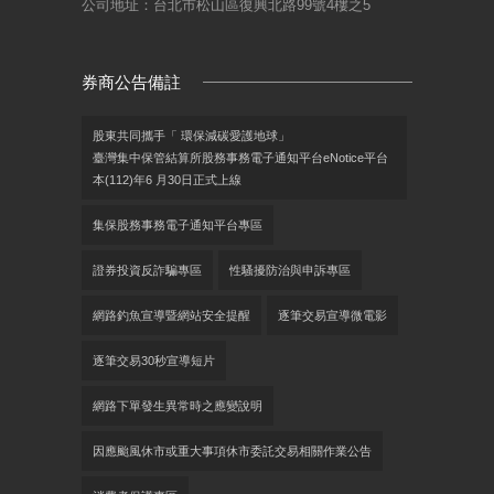
公司地址：台北市松山區復興北路99號4樓之5
券商公告備註
股東共同攜手「 環保減碳愛護地球」
臺灣集中保管結算所股務事務電子通知平台eNotice平台
本(112)年6 月30日正式上線
集保股務事務電子通知平台專區
證券投資反詐騙專區
性騷擾防治與申訴專區
網路釣魚宣導暨網站安全提醒
逐筆交易宣導微電影
逐筆交易30秒宣導短片
網路下單發生異常時之應變說明
因應颱風休市或重大事項休市委託交易相關作業公告