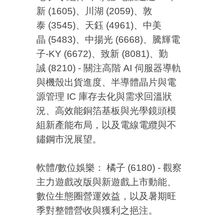
新 (1605)、川湖 (2059)、敦
泰 (3545)、天鈺 (4961)、中美
晶 (5483)、中揚光 (6668)、騰輝電
子-KY (6672)、致新 (8081)、勤
誠 (8210) - 關注高階 AI 伺服器導軌
與機殼出貨進度、半導體晶片與電
源管理 IC 庫存去化與需求回溫狀
況、高效能銅箔基板與光學鏡頭模
組新產能布局，以及電線電纜與不
鏽鋼市況展望。
軟體/數位娛樂： 橘子 (6180) - 觀察
主力遊戲改版與新遊戲上市動能、
數位生態圈營運效益，以及暑期旺
季對整體營收與獲利之挹注。