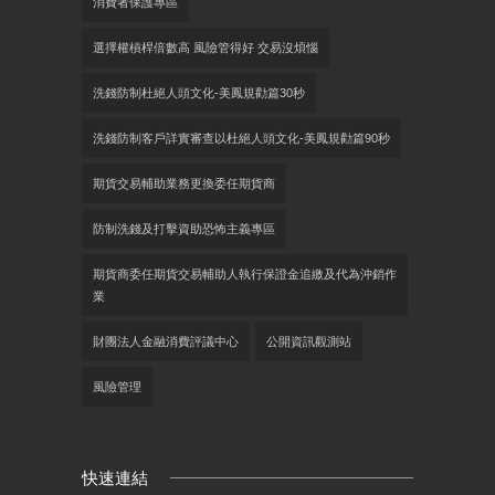
消費者保護專區
選擇權槓桿倍數高 風險管得好 交易沒煩惱
洗錢防制杜絕人頭文化-美鳳規勸篇30秒
洗錢防制客戶詳實審查以杜絕人頭文化-美鳳規勸篇90秒
期貨交易輔助業務更換委任期貨商
防制洗錢及打擊資助恐怖主義專區
期貨商委任期貨交易輔助人執行保證金追繳及代為沖銷作
業
財團法人金融消費評議中心
公開資訊觀測站
風險管理
快速連結