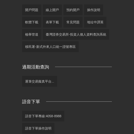
開戶問題
線上開戶
預約開戶
操作說明
軟體下載
表單下載
常見問題
地址中譯英
檢舉管道
臺灣證券交易所-投資人個人資料查詢系統
移民署-新式外來人口統一證號專區
過期活動查詢
逐筆交易擬真平台...
語音下單
語音下單專線:4058-8988
語音下單操作說明