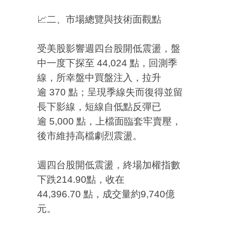
📈二、市場總覽與技術面觀點
受美股影響週四台股開低震盪，盤
中一度下探至 44,024 點，回測季
線，所幸盤中買盤注入，拉升
逾 370 點；呈現季線失而復得並留
長下影線，短線自低點反彈已
逾 5,000 點，上檔面臨套牢賣壓，
後市維持高檔劇烈震盪。
週四台股開低震盪，終場加權指數
下跌214.90點，收在
44,396.70 點，成交量約9,740億
元。