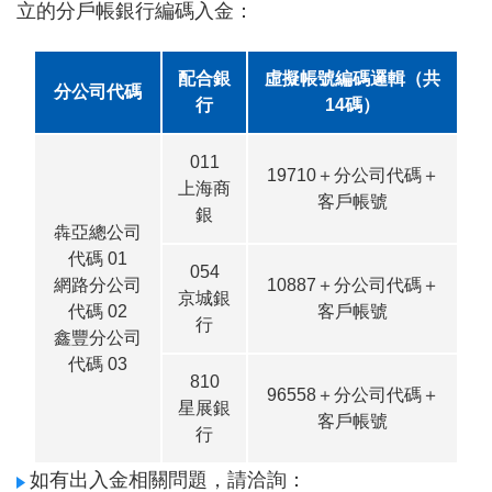
立的分戶帳銀行編碼入金：
配合銀
虛擬帳號編碼邏輯（共
分公司代碼
行
14碼）
011
19710＋分公司代碼＋
上海商
客戶帳號
銀
犇亞總公司
代碼 01
054
網路分公司
10887＋分公司代碼＋
京城銀
代碼 02
客戶帳號
行
鑫豐分公司
代碼 03
810
96558＋分公司代碼＋
星展銀
客戶帳號
行
如有出入金相關問題，請洽詢：