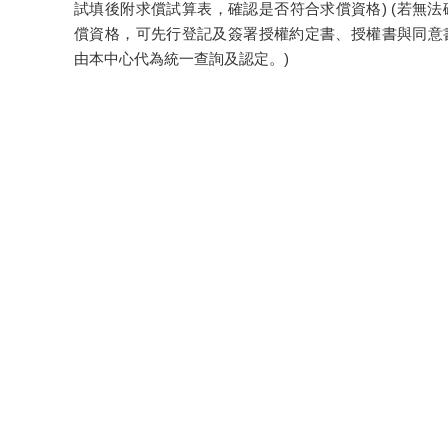
試填後附求償試算表，確認是否符合求償資格) (若無
償資格，可先行登記及簽署授權約定書、授權書與同意
由本中心代為統一查詢及認定。)